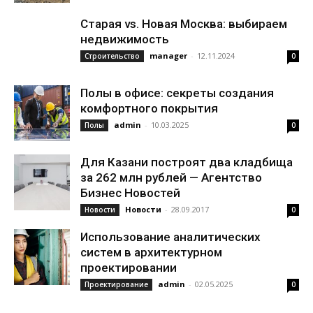
Старая vs. Новая Москва: выбираем
недвижимость
manager
-
12.11.2024
Строительство
0
Полы в офисе: секреты создания
комфортного покрытия
admin
-
10.03.2025
Полы
0
Для Казани построят два кладбища
за 262 млн рублей — Агентство
Бизнес Новостей
Новости
-
28.09.2017
Новости
0
Использование аналитических
систем в архитектурном
проектировании
admin
-
02.05.2025
Проектирование
0