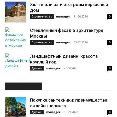
Хюгге или ранчо: строим каркасный
дом
manager
-
11.06.2026
Строительство
0
Стеклянный фасад в архитектуре
Москвы
manager
-
05.02.2026
Строительство
0
Ландшафтный дизайн: красота
круглый год
manager
-
25.10.2025
Дизайн
0
ИНТЕРЕСНОЕ
Покупка сантехники: преимущества
онлайн-шопинга
manager
-
06.09.2022
Дизайн
0