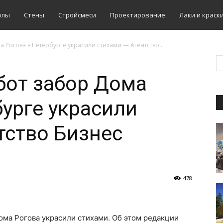
олы
Стены
Стройсмеси
Проектирование
Лаки и краск
а Рогова в Петербурге украсили стихами — Агентство...
абот забор Дома
бурге украсили
тство Бизнес
478
ома Рогова украсили стихами. Об этом редакции