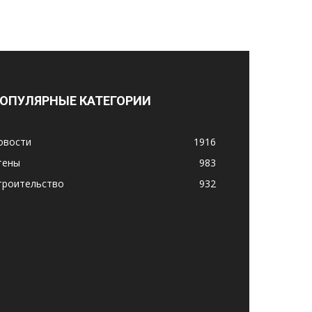
ОПУЛЯРНЫЕ КАТЕГОРИИ
овости
1916
тены
983
троительство
932