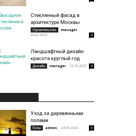
Стеклянный фасад в
архитектуре Москвы
manager
-
Строительство
05.02.2026
0
Ландшафтный дизайн:
красота круглый год
manager
-
25.10.2025
Дизайн
0
ИНТЕРЕСНОЕ
Уход за деревянными
полами
admin
-
24.09.2024
Полы
0