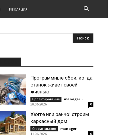
и
Изоляция
НОВОЕ
Программные сбои: когда
станок живет своей
жизнью
manager
-
Проектирование
30.06.2026
0
Хюгге или ранчо: строим
каркасный дом
manager
-
Строительство
11.06.2026
0