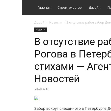
Главная
Строительство
Дизайн
П
Домой
Новости
В отсутствие работ забор Дом
Новости
В отсутствие р
Рогова в Петер
стихами — Аген
Новостей
28.08.2017
Забор вокруг снесенного в Петербурге Д