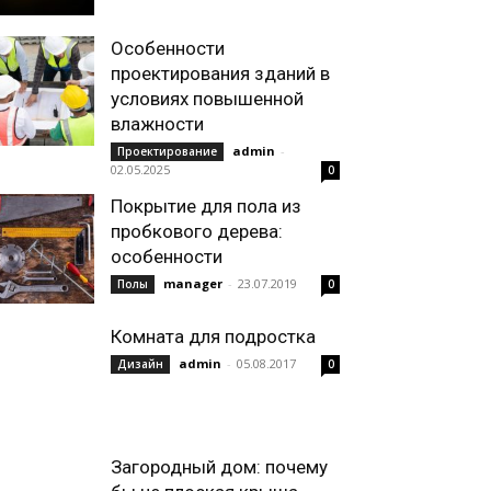
Особенности
проектирования зданий в
условиях повышенной
влажности
admin
-
Проектирование
02.05.2025
0
Покрытие для пола из
пробкового дерева:
особенности
manager
-
23.07.2019
Полы
0
Комната для подростка
admin
-
05.08.2017
Дизайн
0
Загородный дом: почему