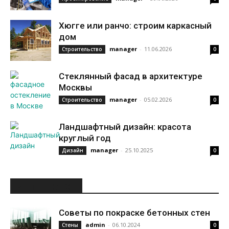
Хюгге или ранчо: строим каркасный
дом
manager
-
11.06.2026
Строительство
0
Стеклянный фасад в архитектуре
Москвы
manager
-
05.02.2026
Строительство
0
Ландшафтный дизайн: красота
круглый год
manager
-
25.10.2025
Дизайн
0
ИНТЕРЕСНОЕ
Советы по покраске бетонных стен
admin
-
06.10.2024
Стены
0