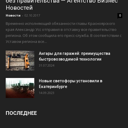
без правительства — Агентство Бизнес
Новостей
Новости
-
02.10.2017
0
Временно исполняющий обязанности главы Красноярского
края Александр Усс отправил в отставку все правительство
региона. Об этом сообщила его пресс-служба. В соответствии с
Уставом региона все...
Ангары для гаражей: преимущества
быстровозводимой технологии
31.07.2024
Новые светофоры установили в
Екатеринбурге
14.09.2023
ПОСЛЕДНЕЕ