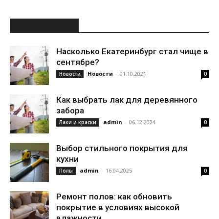
ИНТЕРЕСНОЕ
Насколько Екатеринбург стал чище в
сентябре?
Новости
-
01.10.2021
Новости
0
Как выбрать лак для деревянного
забора
admin
-
06.12.2024
Лаки и краски
0
Выбор стильного покрытия для
кухни
admin
-
16.04.2025
Полы
0
Ремонт полов: как обновить
покрытие в условиях высокой
влажности