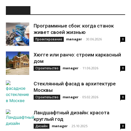
НОВОЕ
Программные сбои: когда станок
живет своей жизнью
manager
-
30.06.2026
Проектирование
0
Хюгге или ранчо: строим каркасный
дом
manager
-
11.06.2026
Строительство
0
Стеклянный фасад в архитектуре
Москвы
manager
-
05.02.2026
Строительство
0
Ландшафтный дизайн: красота
круглый год
manager
-
25.10.2025
Дизайн
0