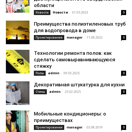
области
Новости
-
01.05.2023
Новости
0
Преимущества полиэтиленовых труб
для водопровода в доме
manager
-
11.08.2022
Проектирование
0
Технологии ремонта полов: как
сделать самовыравнивающуюся
стяжку
admin
-
09.03.2025
Полы
0
Декоративная штукатурка для кухни
admin
-
23.02.2025
Стены
0
Мобильные кондиционеры: о
преимуществах
manager
-
03.08.2019
Проектирование
0