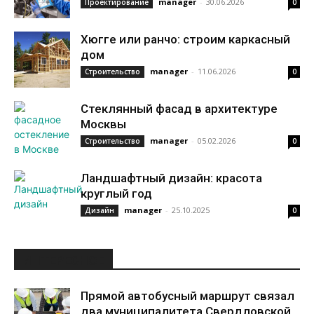
manager
-
30.06.2026
Проектирование
0
Хюгге или ранчо: строим каркасный
дом
manager
-
11.06.2026
Строительство
0
Стеклянный фасад в архитектуре
Москвы
manager
-
05.02.2026
Строительство
0
Ландшафтный дизайн: красота
круглый год
manager
-
25.10.2025
Дизайн
0
ИНТЕРЕСНОЕ
Прямой автобусный маршрут связал
два муниципалитета Свердловской