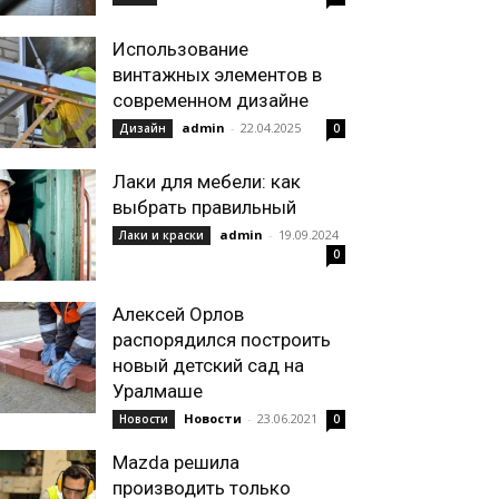
Использование
винтажных элементов в
современном дизайне
admin
-
22.04.2025
Дизайн
0
Лаки для мебели: как
выбрать правильный
admin
-
19.09.2024
Лаки и краски
0
Алексей Орлов
распорядился построить
новый детский сад на
Уралмаше
Новости
-
23.06.2021
Новости
0
Mazda решила
производить только