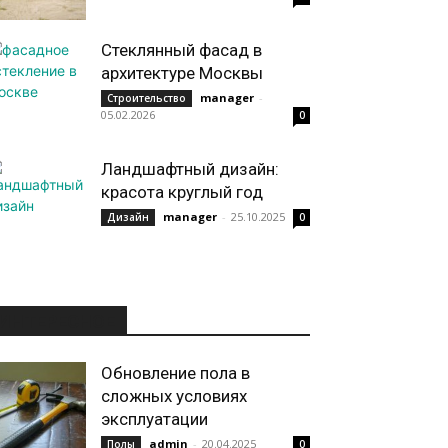
Стеклянный фасад в
архитектуре Москвы
manager
-
Строительство
05.02.2026
0
Ландшафтный дизайн:
красота круглый год
manager
-
25.10.2025
Дизайн
0
ИНТЕРЕСНОЕ
Обновление пола в
сложных условиях
эксплуатации
admin
-
20.04.2025
Полы
0