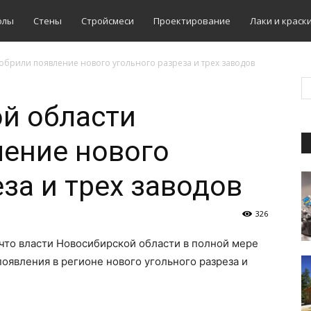
олы
Стены
Стройсмеси
Проектирование
Лаки и краск
обрили появление нового угольного разреза и трех заводов
й области
ление нового
за и трех заводов
326
 что власти Новосибирской области в полной мере
оявления в регионе нового угольного разреза и