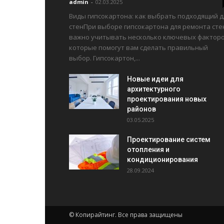
admin
-
02.03.2025
Виды гипсокартона: как выбрать подходящий д
стенПри выборе гипсокартона для ремонта сте
важно учитывать несколько ключевых факторо
которые помогут вам сделать правильный
выбор. Гипсокартон,...
Новые идеи для
архитектурного
проектирования новых
районов
03.05.2025
Проектирование систем
отопления и
кондиционирования
28.09.2024
© Копирайтинг. Все права защищены