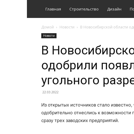
Главная
Строительство
Дизайн
П
Домой
Новости
В Новосибирской области од
Новости
В Новосибирско
одобрили появ
угольного разре
22.03.2022
Из открытых источников стало известно,
одобрительно отнеслись к возможности п
сразу трех заводских предприятий.