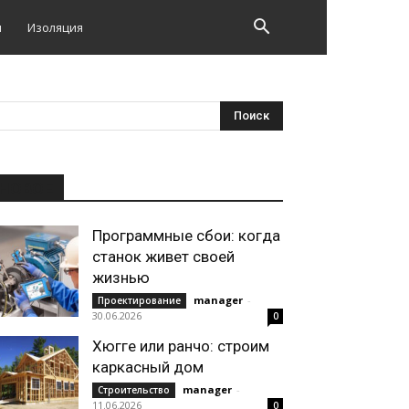
и
Изоляция
НОВОЕ
Программные сбои: когда
станок живет своей
жизнью
manager
-
Проектирование
30.06.2026
0
Хюгге или ранчо: строим
каркасный дом
manager
-
Строительство
11.06.2026
0