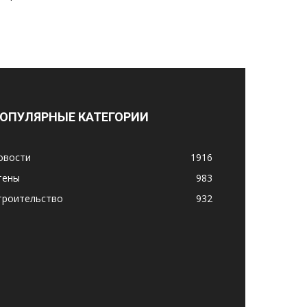
ОПУЛЯРНЫЕ КАТЕГОРИИ
овости
1916
тены
983
троительство
932