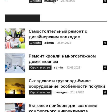
manager
-
25.10.2025
Дизайн
0
ИНТЕРЕСНОЕ
Самостоятельный ремонт с
дизайнерским подходом
admin
-
25.04.2025
Дизайн
0
Ремонт кровли в многоэтажном
доме: нюансы
admin
-
12.03.2025
Строительство
0
Складское и грузоподъёмное
оборудование: особенности покупки
manager
-
20.12.2022
Строительство
0
Бытовые приборы для создания
комфортного микроклимата