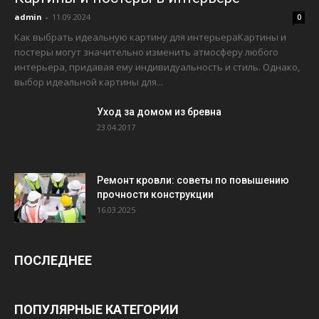
admin
-
11.09.2024
0
Как выбрать идеальную картину для интерьераКартины и
постеры могут значительно изменить атмосферу любого
интерьера, придавая ему индивидуальность и стиль. Однако,
выбор идеальной картины для...
Уход за домом из бревна
23.04.2017
Ремонт кровли: советы по повышению
прочности конструкции
16.03.2025
ПОСЛЕДНЕЕ
ПОПУЛЯРНЫЕ КАТЕГОРИИ