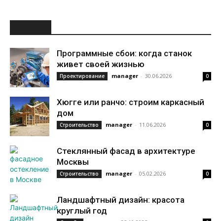
НОВОЕ
Программные сбои: когда станок
живет своей жизнью
manager
-
30.06.2026
Проектирование
0
Хюгге или ранчо: строим каркасный
дом
manager
-
11.06.2026
Строительство
0
Стеклянный фасад в архитектуре
Москвы
manager
-
05.02.2026
Строительство
0
Ландшафтный дизайн: красота
круглый год