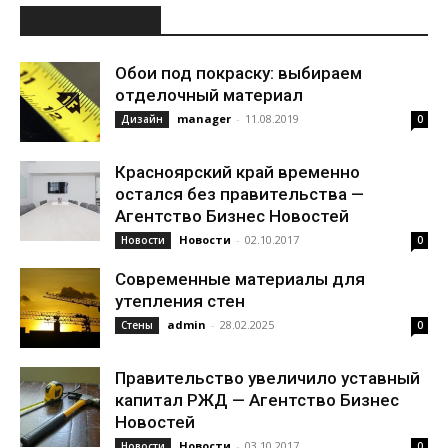
ИНТЕРЕСНОЕ
Обои под покраску: выбираем
отделочный материал
manager
-
11.08.2019
Дизайн
0
Красноярский край временно
остался без правительства —
Агентство Бизнес Новостей
Новости
-
02.10.2017
Новости
0
Современные материалы для
утепления стен
admin
-
28.02.2025
Стены
0
Правительство увеличило уставный
капитал РЖД — Агентство Бизнес
Новостей
Новости
-
03.10.2017
Новости
0