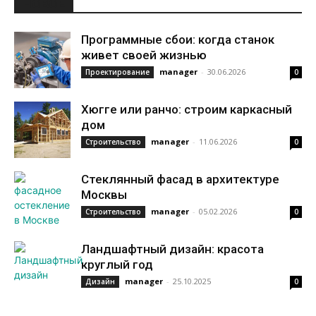
НОВОЕ
Программные сбои: когда станок
живет своей жизнью
manager
-
30.06.2026
Проектирование
0
Хюгге или ранчо: строим каркасный
дом
manager
-
11.06.2026
Строительство
0
Стеклянный фасад в архитектуре
Москвы
manager
-
05.02.2026
Строительство
0
Ландшафтный дизайн: красота
круглый год
manager
-
25.10.2025
Дизайн
0