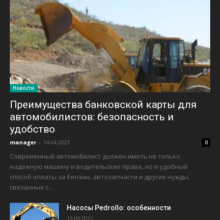
Новости
Преимущества банковской карты для
автомобилистов: безопасность и
удобство
manager
-
14.04.2023
0
Современный автомобилист должен иметь не только
надежную машину и водительские права, но и удобный
способ оплаты за бензин, автозапчасти и другие нужды,
связанные с...
Насосы Pedrollo: особенности
13.06.2021