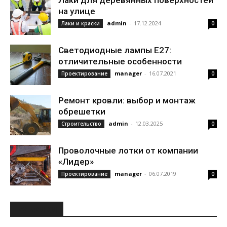
Лаки для деревянных поверхностей
на улице
admin
-
17.12.2024
Лаки и краски
0
Светодиодные лампы Е27:
отличительные особенности
manager
-
16.07.2021
Проектирование
0
Ремонт кровли: выбор и монтаж
обрешетки
admin
-
12.03.2025
Строительство
0
Проволочные лотки от компании
«Лидер»
manager
-
06.07.2019
Проектирование
0
РУБРИКИ