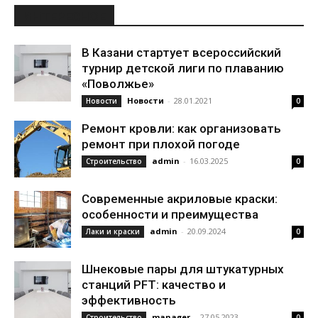
ИНТЕРЕСНОЕ
В Казани стартует всероссийский
турнир детской лиги по плаванию
«Поволжье»
Новости
-
28.01.2021
Новости
0
Ремонт кровли: как организовать
ремонт при плохой погоде
admin
-
16.03.2025
Строительство
0
Современные акриловые краски:
особенности и преимущества
admin
-
20.09.2024
Лаки и краски
0
Шнековые пары для штукатурных
станций PFT: качество и
эффективность
manager
-
27.05.2023
Строительство
0