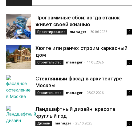
НОВОЕ
Программные сбои: когда станок
живет своей жизнью
manager
-
30.06.2026
Проектирование
0
Хюгге или ранчо: строим каркасный
дом
manager
-
11.06.2026
Строительство
0
Стеклянный фасад в архитектуре
Москвы
manager
-
05.02.2026
Строительство
0
Ландшафтный дизайн: красота
круглый год
manager
-
25.10.2025
Дизайн
0