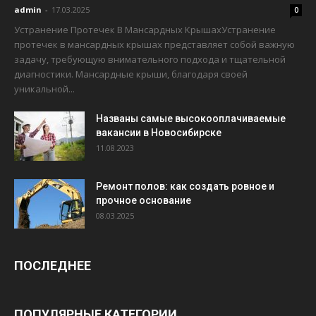
admin
-
17.03.2025
0
Устранение Протечек В Мансардных КрышахУстранение
протечек в мансардных крышах представляет собой важную
задачу, требующую внимательного подхода и тщательной
диагностики. Мансардные крыши, благодаря своей
уникальной...
Названы самые высокооплачиваемые
вакансии в Новосибирске
11.08.2023
Ремонт полов: как создать ровное и
прочное основание
08.03.2025
ПОСЛЕДНЕЕ
ПОПУЛЯРНЫЕ КАТЕГОРИИ