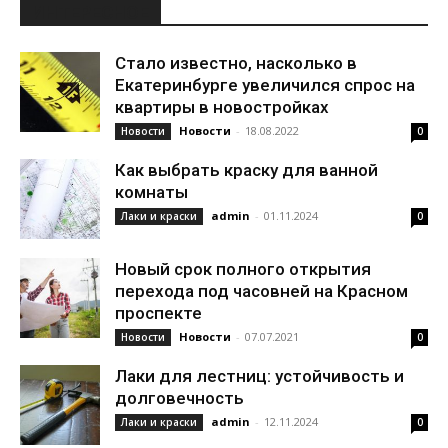
ИНТЕРЕСНОЕ
Стало известно, насколько в
Екатеринбурге увеличился спрос на
квартиры в новостройках
Новости
-
18.08.2022
Новости
0
Как выбрать краску для ванной
комнаты
admin
-
01.11.2024
Лаки и краски
0
Новый срок полного открытия
перехода под часовней на Красном
проспекте
Новости
-
07.07.2021
Новости
0
Лаки для лестниц: устойчивость и
долговечность
admin
-
12.11.2024
Лаки и краски
0