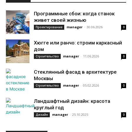
Программные сбои: когда станок
живет своей жизнью
manager
-
30.06.2026
Проектирование
0
Хюгге или ранчо: строим каркасный
дом
manager
-
11.06.2026
Строительство
0
Стеклянный фасад в архитектуре
Москвы
manager
-
05.02.2026
Строительство
0
Ландшафтный дизайн: красота
круглый год
manager
-
25.10.2025
Дизайн
0