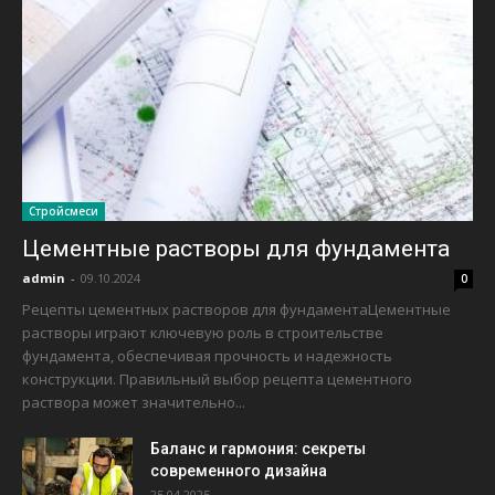
Стройсмеси
Цементные растворы для фундамента
admin
-
09.10.2024
0
Рецепты цементных растворов для фундаментаЦементные
растворы играют ключевую роль в строительстве
фундамента, обеспечивая прочность и надежность
конструкции. Правильный выбор рецепта цементного
раствора может значительно...
Баланс и гармония: секреты
современного дизайна
25.04.2025