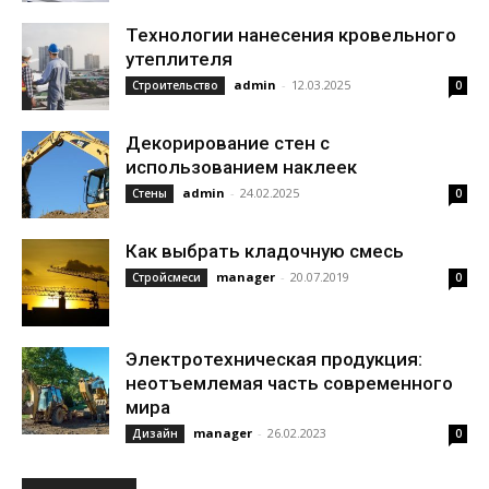
Технологии нанесения кровельного
утеплителя
admin
-
12.03.2025
Строительство
0
Декорирование стен с
использованием наклеек
admin
-
24.02.2025
Стены
0
Как выбрать кладочную смесь
manager
-
20.07.2019
Стройсмеси
0
Электротехническая продукция:
неотъемлемая часть современного
мира
manager
-
26.02.2023
Дизайн
0