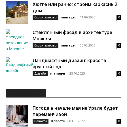
Хюгге или ранчо: строим каркасный
дом
manager
-
11.06.2026
Строительство
0
Стеклянный фасад в архитектуре
Москвы
manager
-
05.02.2026
Строительство
0
Ландшафтный дизайн: красота
круглый год
manager
-
25.10.2025
Дизайн
0
ИНТЕРЕСНОЕ
Погода в начале мая на Урале будет
переменчивой
Новости
-
03.05.2022
Новости
0