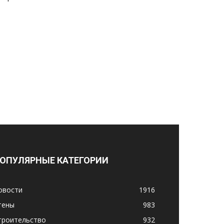
ОПУЛЯРНЫЕ КАТЕГОРИИ
овости
1916
тены
983
троительство
932