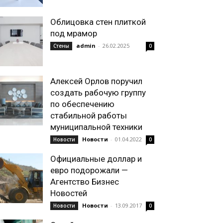
Облицовка стен плиткой
под мрамор
admin
-
26.02.2025
Стены
0
Алексей Орлов поручил
создать рабочую группу
по обеспечению
стабильной работы
муниципальной техники
Новости
-
01.04.2022
Новости
0
Официальные доллар и
евро подорожали —
Агентство Бизнес
Новостей
Новости
-
13.09.2017
Новости
0