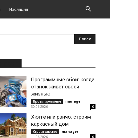
и
Изоляция
НОВОЕ
Программные сбои: когда
станок живет своей
жизнью
manager
-
Проектирование
30.06.2026
0
Хюгге или ранчо: строим
каркасный дом
manager
-
Строительство
11.06.2026
0