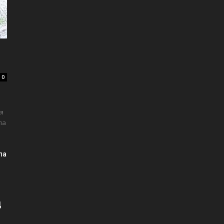
0
я
ла
ла
Д