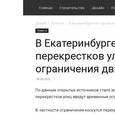
Главная
Строительство
Дизайн
П
Домой
Новости
В Екатеринбурге по одному и
Новости
В Екатеринбург
перекрестков у
ограничения д
30.09.2022
По данным открытых источников стало из
перекрестков улиц введут временные ог
В частности ограничения коснутся перек