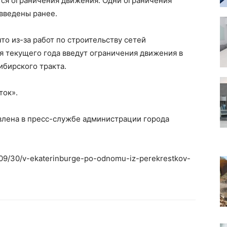
тся ограничения движения. Одни ограничения
 введены ранее.
что из-за работ по строительству сетей
ря текущего года введут ограничения движения в
ибирского тракта.
ток».
влена в пресс-службе администрации города
2/09/30/v-ekaterinburge-po-odnomu-iz-perekrestkov-