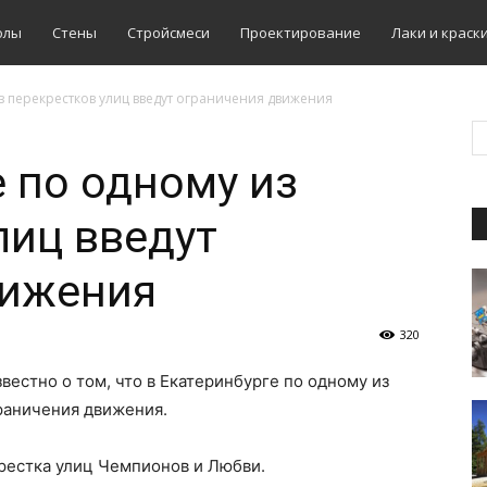
олы
Стены
Стройсмеси
Проектирование
Лаки и краск
з перекрестков улиц введут ограничения движения
е по одному из
лиц введут
вижения
320
вестно о том, что в Екатеринбурге по одному из
раничения движения.
рестка улиц Чемпионов и Любви.