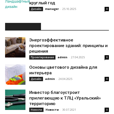
круглый год
manager
-
25.10.2025
Дизайн
0
ИНТЕРЕСНОЕ
Энергоэффективное
проектирование зданий: принципы и
решения
admin
-
27.04.2025
Проектирование
0
Основы цветового дизайна для
интерьера
admin
-
24.04.2025
Дизайн
0
Инвестор благоустроит
прилегающую к ТЛЦ «Уральский»
территорию
Новости
-
30.07.2021
Новости
0