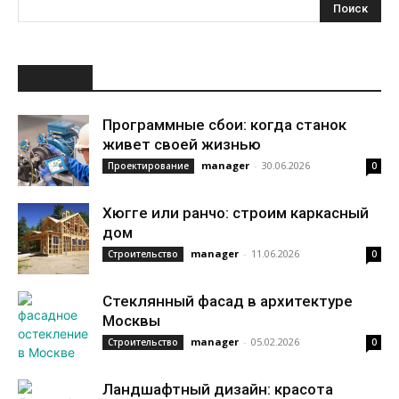
НОВОЕ
Программные сбои: когда станок
живет своей жизнью
manager
-
30.06.2026
Проектирование
0
Хюгге или ранчо: строим каркасный
дом
manager
-
11.06.2026
Строительство
0
Стеклянный фасад в архитектуре
Москвы
manager
-
05.02.2026
Строительство
0
Ландшафтный дизайн: красота