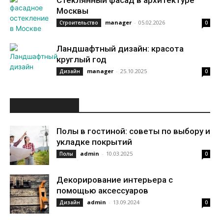
Стеклянный фасад в архитектуре
Москвы
manager
-
05.02.2026
Строительство
0
Ландшафтный дизайн: красота
круглый год
manager
-
25.10.2025
Дизайн
0
ИНТЕРЕСНОЕ
Полы в гостиной: советы по выбору и
укладке покрытий
admin
-
10.03.2025
Полы
0
Декорирование интерьера с
помощью аксессуаров
admin
-
13.09.2024
Дизайн
0