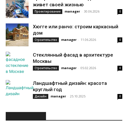
живет своей жизнью
manager
-
30.06.2026
Проектирование
0
Хюгге или ранчо: строим каркасный
дом
manager
-
11.06.2026
Строительство
0
Стеклянный фасад в архитектуре
Москвы
manager
-
05.02.2026
Строительство
0
Ландшафтный дизайн: красота
круглый год
manager
-
25.10.2025
Дизайн
0
ИНТЕРЕСНОЕ