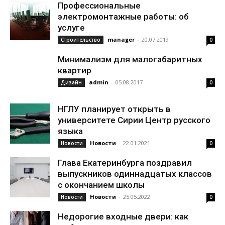
Профессиональные
электромонтажные работы: об
услуге
manager
-
20.07.2019
Строительство
0
Минимализм для малогабаритных
квартир
admin
-
05.08.2017
Дизайн
0
НГЛУ планирует открыть в
университете Сирии Центр русского
языка
Новости
-
22.01.2021
Новости
0
Глава Екатеринбурга поздравил
выпускников одиннадцатых классов
с окончанием школы
Новости
-
25.05.2022
Новости
0
Недорогие входные двери: как