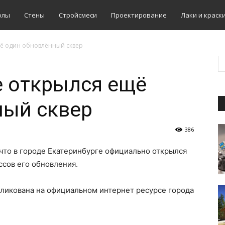
олы
Стены
Стройсмеси
Проектирование
Лаки и краск
щё один обновлённый сквер
е открылся ещё
ный сквер
386
 что в городе Екатеринбурге официально открылся
сов его обновления.
ликована на официальном интернет ресурсе города