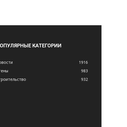
ОПУЛЯРНЫЕ КАТЕГОРИИ
овости
1916
тены
983
троительство
932