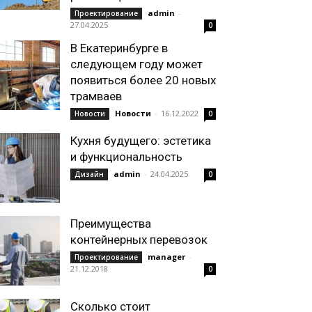
admin
-
Проектирование
27.04.2025
0
В Екатеринбурге в
следующем году может
появиться более 20 новых
трамваев
Новости
-
16.12.2022
Новости
0
Кухня будущего: эстетика
и функциональность
admin
-
24.04.2025
Дизайн
0
Преимущества
контейнерных перевозок
manager
-
Проектирование
21.12.2018
0
Сколько стоит