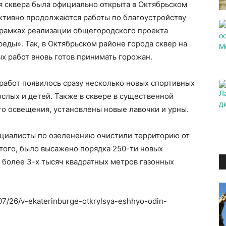
я сквера была официально открыта в Октябрьском
активно продолжаются работы по благоустройству
 рамках реализации общегородского проекта
ды». Так, в Октябрьском районе города сквер на
х работ вновь готов принимать горожан.
работ появилось сразу несколько новых спортивных
ослых и детей. Также в сквере в существенной
о освещения, установлены новые лавочки и урны.
ециалисты по озеленению очистили территорию от
этого, было высажено порядка 250-ти новых
 более 3-х тысяч квадратных метров газонных
/07/26/v-ekaterinburge-otkrylsya-eshhyo-odin-