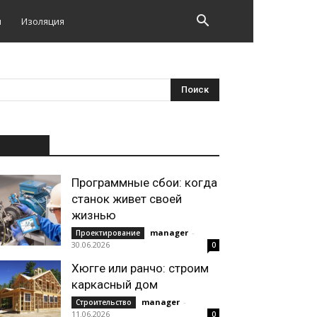
и
Изоляция
НОВОЕ
Программные сбои: когда
станок живет своей
жизнью
manager
-
Проектирование
30.06.2026
0
Хюгге или ранчо: строим
каркасный дом
manager
-
Строительство
11.06.2026
0