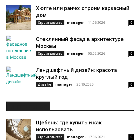
Хюгге или ранчо: строим каркасный
дом
manager
-
11.06.2026
Строительство
0
Стеклянный фасад в архитектуре
Москвы
manager
-
05.02.2026
Строительство
0
Ландшафтный дизайн: красота
круглый год
manager
-
25.10.2025
Дизайн
0
ИНТЕРЕСНОЕ
Щебень: где купить и как
использовать
manager
-
17.06.2021
Строительство
0