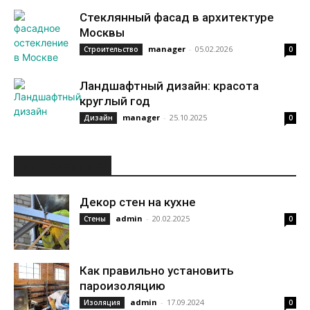
Стеклянный фасад в архитектуре
Москвы
manager
-
05.02.2026
Строительство
0
Ландшафтный дизайн: красота
круглый год
manager
-
25.10.2025
Дизайн
0
ИНТЕРЕСНОЕ
Декор стен на кухне
admin
-
20.02.2025
Стены
0
Как правильно установить
пароизоляцию
admin
-
17.09.2024
Изоляция
0