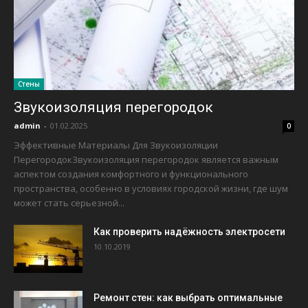
Стены
Звукоизоляция перегородок
admin
-
01.02.2025
0
Эффективные Материалы Для Звукоизоляции
ПерегородокЗвукоизоляция перегородок является важным
аспектом создания комфортного и функционального
пространства, особенно в условиях городской жизни, где шум
может стать серьезной...
Как проверить надёжность электросети
10.10.2019
Ремонт стен: как выбрать оптимальные