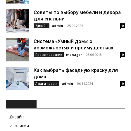
Советы по выбору мебели и декора
для спальни
admin
-
25.04.2025
Дизайн
0
Система «Умный дом»: о
возможностях и преимуществах
manager
-
05.06.2018
Проектирование
0
Как выбрать фасадную краску для
дома
admin
-
06.11.2024
Лаки и краски
0
РУБРИКИ
Дизайн
Изоляция