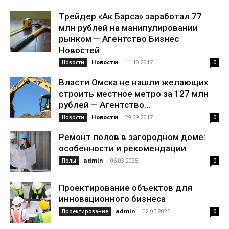
Трейдер «Ак Барса» заработал 77
млн рублей на манипулировании
рынком — Агентство Бизнес
Новостей
Новости
-
11.10.2017
Новости
0
Власти Омска не нашли желающих
строить местное метро за 127 млн
рублей — Агентство...
Новости
-
29.09.2017
Новости
0
Ремонт полов в загородном доме:
особенности и рекомендации
admin
-
06.03.2025
Полы
0
Проектирование объектов для
инновационного бизнеса
admin
-
02.05.2025
Проектирование
0