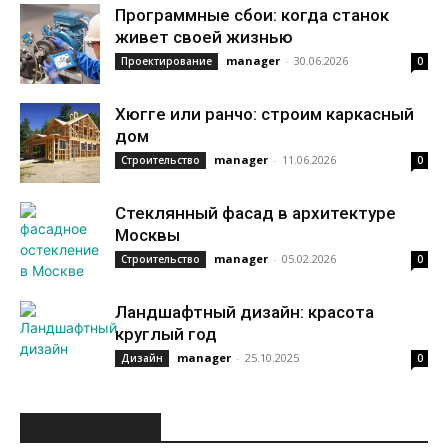
Программные сбои: когда станок
живет своей жизнью
manager
-
30.06.2026
Проектирование
0
Хюгге или ранчо: строим каркасный
дом
manager
-
11.06.2026
Строительство
0
Стеклянный фасад в архитектуре
Москвы
manager
-
05.02.2026
Строительство
0
Ландшафтный дизайн: красота
круглый год
manager
-
25.10.2025
Дизайн
0
ИНТЕРЕСНОЕ