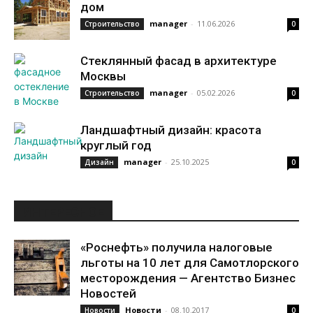
дом
manager
-
11.06.2026
Строительство
0
Стеклянный фасад в архитектуре
Москвы
manager
-
05.02.2026
Строительство
0
Ландшафтный дизайн: красота
круглый год
manager
-
25.10.2025
Дизайн
0
ИНТЕРЕСНОЕ
«Роснефть» получила налоговые
льготы на 10 лет для Самотлорского
месторождения — Агентство Бизнес
Новостей
Новости
-
08.10.2017
Новости
0