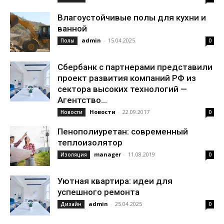
Влагоустойчивые полы для кухни и
ванной
admin
-
15.04.2025
Полы
0
Сбербанк с партнерами представили
проект развития компаний РФ из
сектора высоких технологий —
Агентство...
Новости
-
22.09.2017
Новости
0
Пенополиуретан: современный
теплоизолятор
manager
-
11.08.2019
Изоляция
0
Уютная квартира: идеи для
успешного ремонта
admin
-
25.04.2025
Дизайн
0