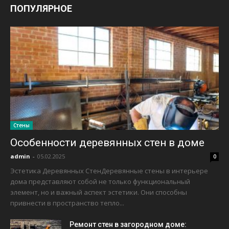
ПОПУЛЯРНОЕ
Стены
Особенности деревянных стен в доме
admin
-
05.02.2025
0
Эстетика Деревянных СтенДеревянные стены в интерьере
дома представляют собой не только функциональный
элемент, но и важный аспект эстетики. Они способны
привнести в пространство тепло...
Ремонт стен в загородном доме: