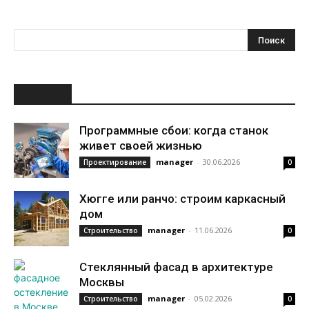
НОВОЕ
Программные сбои: когда станок
живет своей жизнью
manager
-
30.06.2026
Проектирование
0
Хюгге или ранчо: строим каркасный
дом
manager
-
11.06.2026
Строительство
0
Стеклянный фасад в архитектуре
Москвы
manager
-
05.02.2026
Строительство
0