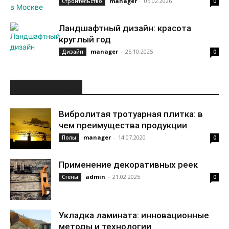
manager
-
05.02.2026
Строительство
0
Ландшафтный дизайн: красота
круглый год
manager
-
25.10.2025
Дизайн
0
ИНТЕРЕСНОЕ
Вибролитая тротуарная плитка: в
чем преимущества продукции
manager
-
14.07.2020
Полы
0
Применение декоративных реек
admin
-
21.02.2025
Стены
0
Укладка ламината: инновационные
методы и технологии