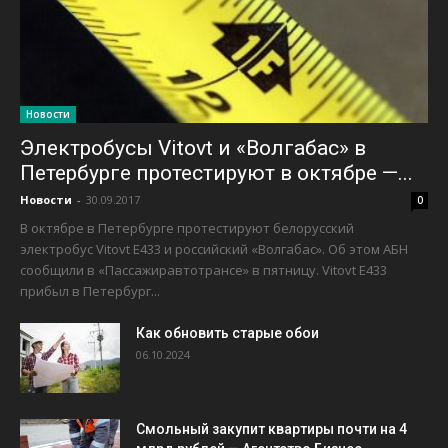
Новости
Электробусы Vitovt и «Волгабас» в
Петербурге протестируют в октябре —...
Новости
-
30.09.2017
0
В октябре в Петербурге протестируют белорусский
электробус Vitovt E433 и российский «Волгабас». Об этом АБН
сообщили в «Пассажиравтотрансе» в пятницу. Vitovt E433
прибыл в Петербург...
Как обновить старые обои
06.10.2024
Смольный закупит квартиры почти на 4