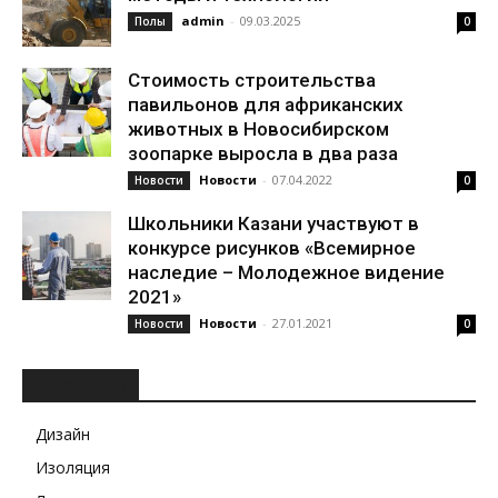
admin
-
09.03.2025
Полы
0
Стоимость строительства
павильонов для африканских
животных в Новосибирском
зоопарке выросла в два раза
Новости
-
07.04.2022
Новости
0
Школьники Казани участвуют в
конкурсе рисунков «Всемирное
наследие – Молодежное видение
2021»
Новости
-
27.01.2021
Новости
0
РУБРИКИ
Дизайн
Изоляция