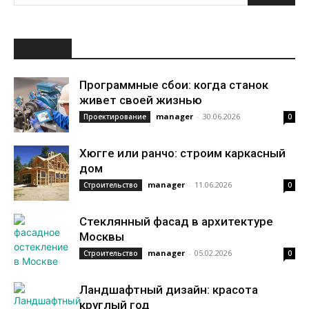
НОВОЕ
Программные сбои: когда станок
живет своей жизнью
manager
-
30.06.2026
Проектирование
0
Хюгге или ранчо: строим каркасный
дом
manager
-
11.06.2026
Строительство
0
Стеклянный фасад в архитектуре
Москвы
manager
-
05.02.2026
Строительство
0
Ландшафтный дизайн: красота
круглый год