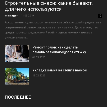
Строительные смеси: какие бывают,
для чего используются
manager
-
11.09.2019
0
Ассортимент сухих строительных смесей, который предлагает
современный рынок заслуживает внимания. Дело в том, что
среди прочих предложений найти здесь можно и весьма
уникальные в...
Ремонт полов: как сделать
самовыравнивающуюся стяжку
06.03.2025
Укладка камня на стену в ванной
18.02.2025
ПОСЛЕДНЕЕ