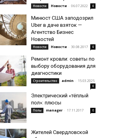
Новости
-
06.07.2022
Новости
0
Минюст США заподозрил
Uber в даче взяток —
Агентство Бизнес
Новостей
Новости
-
30.08.2017
Новости
0
Ремонт кровли: советы по
выбору оборудования для
диагностики
admin
-
15.03.2025
Строительство
0
Электрический «тёплый
пол»: плюсы
manager
-
17.11.2017
Полы
0
Жителей Свердловской