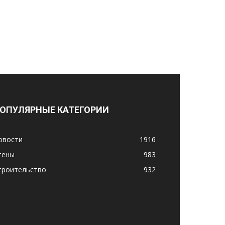
ОПУЛЯРНЫЕ КАТЕГОРИИ
овости
1916
тены
983
троительство
932