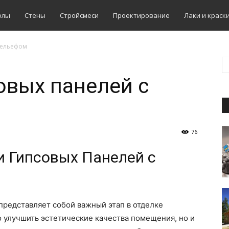
олы
Стены
Стройсмеси
Проектирование
Лаки и краск
рельефом
овых панелей с
76
и Гипсовых Панелей с
представляет собой важный этап в отделке
о улучшить эстетические качества помещения, но и