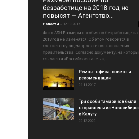
Размеры пособия по
безработице на 2018 год не
повысят — Агентство...
Новости
-
12.10.2017
Фото АБН Размеры пособия по безработице на
2018 год не изменятся. Об этом говорится в
соответствующем проекте постановления
правительства. Согласно документу, на которы
ссылается «Российская газета»,...
Ремонт офиса: советы и
рекомендации
01.11.2017
Три особи тамаринов были
отправлены из Новосибирс
в Калугу
09.12.2022