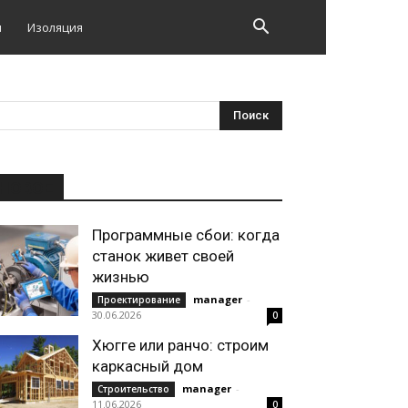
и
Изоляция
НОВОЕ
Программные сбои: когда
станок живет своей
жизнью
manager
-
Проектирование
30.06.2026
0
Хюгге или ранчо: строим
каркасный дом
manager
-
Строительство
11.06.2026
0