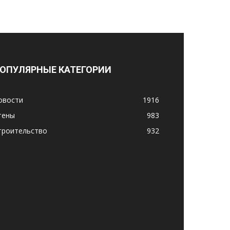
ОПУЛЯРНЫЕ КАТЕГОРИИ
овости
1916
тены
983
троительство
932