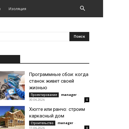
и
Изоляция
НОВОЕ
Программные сбои: когда
станок живет своей
жизнью
manager
-
Проектирование
30.06.2026
0
Хюгге или ранчо: строим
каркасный дом
manager
-
Строительство
11.06.2026
0