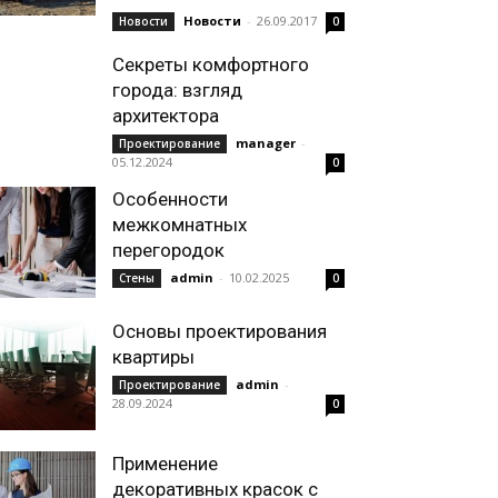
Новости
-
26.09.2017
Новости
0
Секреты комфортного
города: взгляд
архитектора
manager
-
Проектирование
05.12.2024
0
Особенности
межкомнатных
перегородок
admin
-
10.02.2025
Стены
0
Основы проектирования
квартиры
admin
-
Проектирование
28.09.2024
0
Применение
декоративных красок с