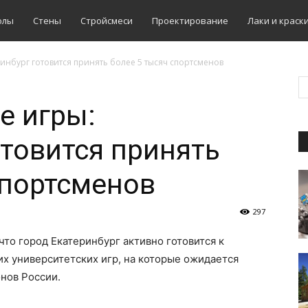
олы
Стены
Стройсмеси
Проектирование
Лаки и краск
ринбург готовится принять более 5 тысяч спортсменов
е игры:
отовится принять
спортсменов
297
что город Екатеринбург активно готовится к
х университетских игр, на которые ожидается
онов России.