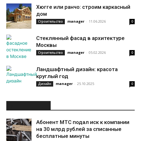
Хюгге или ранчо: строим каркасный
дом
manager
-
11.06.2026
Строительство
0
Стеклянный фасад в архитектуре
Москвы
manager
-
05.02.2026
Строительство
0
Ландшафтный дизайн: красота
круглый год
manager
-
25.10.2025
Дизайн
0
ИНТЕРЕСНОЕ
Абонент МТС подал иск к компании
на 30 млрд рублей за списанные
бесплатные минуты