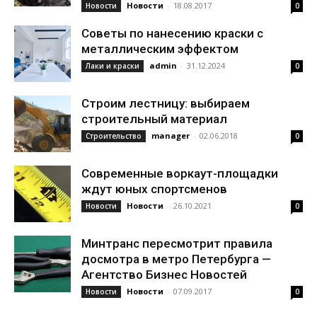
Новости
-
18.08.2017
Новости
0
Советы по нанесению краски с
металлическим эффектом
admin
-
31.12.2024
Лаки и краски
0
Строим лестницу: выбираем
строительный материал
manager
-
02.06.2018
Строительство
0
Современные воркаут-площадки
ждут юных спортсменов
Новости
-
26.10.2021
Новости
0
Минтранс пересмотрит правила
досмотра в метро Петербурга —
Агентство Бизнес Новостей
Новости
-
07.09.2017
Новости
0