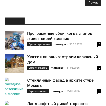
НОВОЕ
Программные сбои: когда станок
живет своей жизнью
manager
-
30.06.2026
Проектирование
0
Хюгге или ранчо: строим каркасный
дом
manager
-
11.06.2026
Строительство
0
Стеклянный фасад в архитектуре
Москвы
manager
-
05.02.2026
Строительство
0
Ландшафтный дизайн: красота