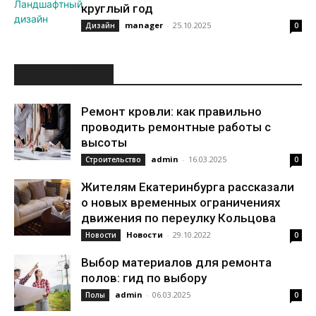
круглый год
manager
-
25.10.2025
Дизайн
0
ИНТЕРЕСНОЕ
Ремонт кровли: как правильно
проводить ремонтные работы с
высоты
admin
-
16.03.2025
Строительство
0
Жителям Екатеринбурга рассказали
о новых временных ограничениях
движения по переулку Кольцова
Новости
-
29.10.2022
Новости
0
Выбор материалов для ремонта
полов: гид по выбору
admin
-
06.03.2025
Полы
0