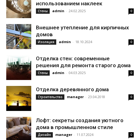
использованием наклеек
admin
-
24.02.2025
Стены
0
Внешнее утепление для кирпичных
домов
admin
-
18.10.2024
Изоляция
0
Отделка стен: современные
решения для ремонта старого дома
admin
-
04.03.2025
Стены
0
Отделка деревянного дома
manager
-
23.04.2018
Строительство
0
Лофт: секреты создания уютного
дома в промышленном стиле
manager
-
11.07.2024
Дизайн
0