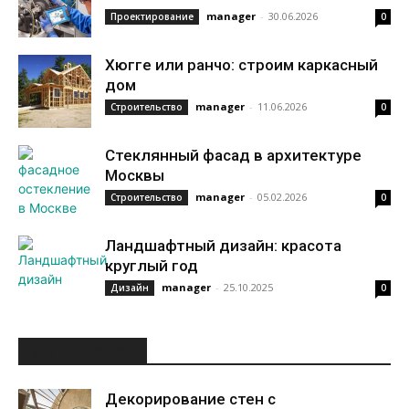
manager
-
30.06.2026
Проектирование
0
Хюгге или ранчо: строим каркасный
дом
manager
-
11.06.2026
Строительство
0
Стеклянный фасад в архитектуре
Москвы
manager
-
05.02.2026
Строительство
0
Ландшафтный дизайн: красота
круглый год
manager
-
25.10.2025
Дизайн
0
ИНТЕРЕСНОЕ
Декорирование стен с