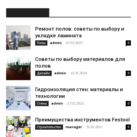
ИНТЕРЕСНОЕ
Ремонт полов: советы по выбору и
укладке ламината
admin
-
07.03.2025
Полы
0
Советы по выбору материалов для
полов
admin
-
16.10.2024
Дизайн
0
Гидроизоляция стен: материалы и
технологии
admin
-
27.02.2025
Стены
0
Преимущества инструментов Festool
manager
-
10.02.2021
Строительство
0