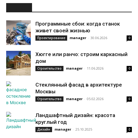
НОВОЕ
Программные сбои: когда станок
живет своей жизнью
manager
-
30.06.2026
Проектирование
0
Хюгге или ранчо: строим каркасный
дом
manager
-
11.06.2026
Строительство
0
Стеклянный фасад в архитектуре
Москвы
manager
-
05.02.2026
Строительство
0
Ландшафтный дизайн: красота
круглый год
manager
-
25.10.2025
Дизайн
0