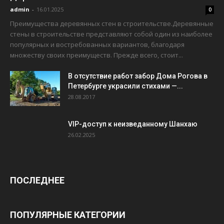
admin
-
16.01.2025
0
Преимущества деревянных стен в строительстве.Деревянные
стены в строительстве представляют собой один из наиболее
популярных и востребованных вариантов, благодаря
множеству своих преимуществ. Прежде всего, стоит...
В отсутствие работ забор Дома Рогова в
Петербурге украсили стихами —...
28.08.2017
VIP-доступ к неизведанному Шанхаю
26.02.2025
ПОСЛЕДНЕЕ
ПОПУЛЯРНЫЕ КАТЕГОРИИ