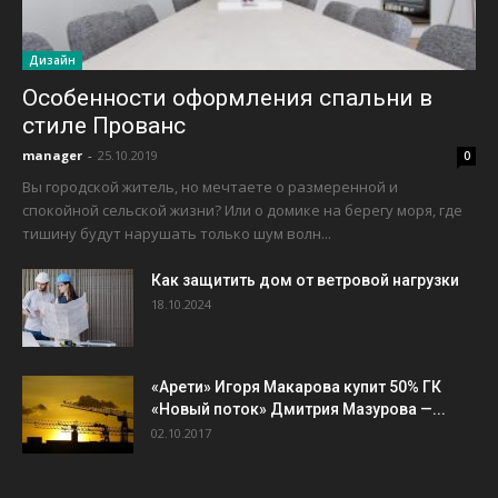
Дизайн
Особенности оформления спальни в
стиле Прованс
manager
-
25.10.2019
0
Вы городской житель, но мечтаете о размеренной и
спокойной сельской жизни? Или о домике на берегу моря, где
тишину будут нарушать только шум волн...
Как защитить дом от ветровой нагрузки
18.10.2024
«Арети» Игоря Макарова купит 50% ГК
«Новый поток» Дмитрия Мазурова —...
02.10.2017