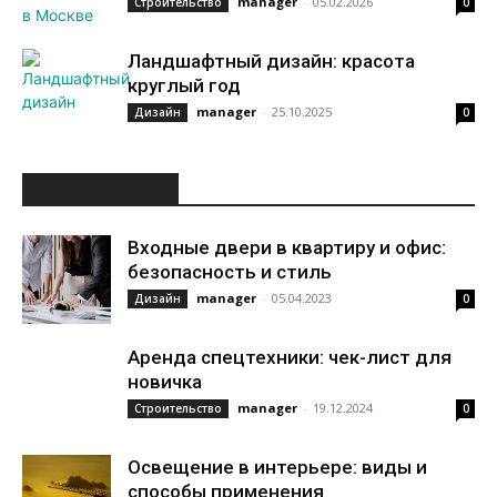
manager
-
05.02.2026
Строительство
0
Ландшафтный дизайн: красота
круглый год
manager
-
25.10.2025
Дизайн
0
ИНТЕРЕСНОЕ
Входные двери в квартиру и офис:
безопасность и стиль
manager
-
05.04.2023
Дизайн
0
Аренда спецтехники: чек-лист для
новичка
manager
-
19.12.2024
Строительство
0
Освещение в интерьере: виды и
способы применения