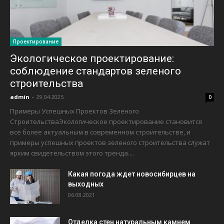
Проектирование
Экологическое проектирование:
соблюдение стандартов зеленого
строительства
admin
-
29.04.2025
0
Примеры Успешных Проектов Зеленого
СтроительстваЭкологическое проектирование становится
все более актуальным в современном строительстве, и
примеры успешных проектов зеленого строительства служат
ярким свидетельством этого тренда....
Какая погода ждет новосибирцев на
выходных
06.08.2021
Отделка стен натуральным камнем