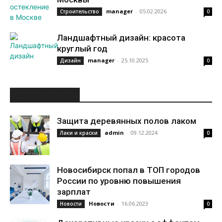
manager
-
05.02.2026
Строительство
0
Ландшафтный дизайн: красота
круглый год
manager
-
25.10.2025
Дизайн
0
ИНТЕРЕСНОЕ
Защита деревянных полов лаком
admin
-
09.12.2024
Лаки и краски
0
Новосибирск попал в ТОП городов
России по уровню повышения
зарплат
Новости
-
16.06.2023
Новости
0