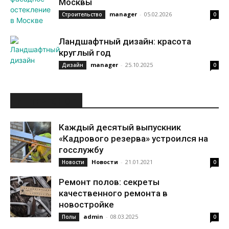
Москвы
manager
-
05.02.2026
Строительство
0
Ландшафтный дизайн: красота
круглый год
manager
-
25.10.2025
Дизайн
0
ИНТЕРЕСНОЕ
Каждый десятый выпускник
«Кадрового резерва» устроился на
госслужбу
Новости
-
21.01.2021
Новости
0
Ремонт полов: секреты
качественного ремонта в
новостройке
admin
-
08.03.2025
Полы
0