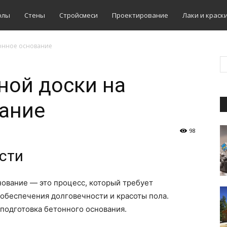
олы
Стены
Стройсмеси
Проектирование
Лаки и краск
тонное основание
ной доски на
вание
98
сти
нование — это процесс, который требует
обеспечения долговечности и красоты пола.
подготовка бетонного основания.