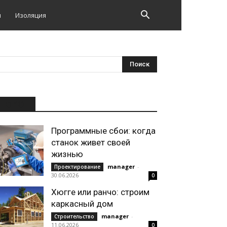
и
Изоляция
НОВОЕ
Программные сбои: когда
станок живет своей
жизнью
manager
-
Проектирование
30.06.2026
0
Хюгге или ранчо: строим
каркасный дом
manager
-
Строительство
11.06.2026
0