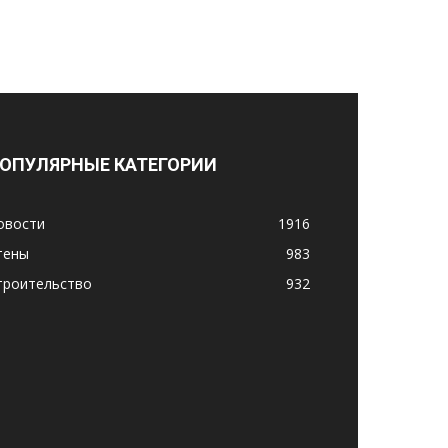
ОПУЛЯРНЫЕ КАТЕГОРИИ
овости
1916
тены
983
троительство
932