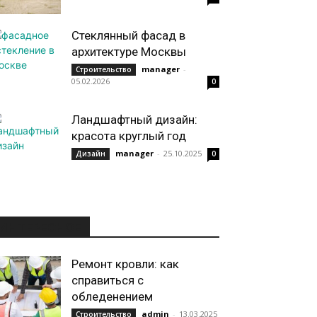
Стеклянный фасад в
архитектуре Москвы
manager
-
Строительство
05.02.2026
0
Ландшафтный дизайн:
красота круглый год
manager
-
25.10.2025
Дизайн
0
ИНТЕРЕСНОЕ
Ремонт кровли: как
справиться с
обледенением
admin
-
13.03.2025
Строительство