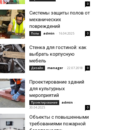
0
Системы защиты полов от
механических
повреждений
admin
-
16.04.2025
Полы
0
Стенка для гостиной: как
выбрать корпусную
мебель
manager
-
22.07.2018
Дизайн
0
Проектирование зданий
для культурных
мероприятий
admin
-
Проектирование
30.04.2025
0
Объекты с повышенными
требованиями пожарной