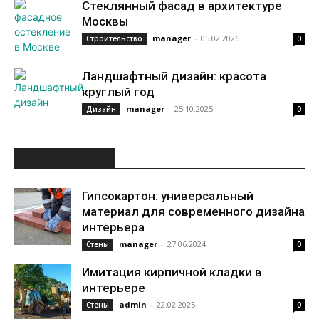
Стеклянный фасад в архитектуре
Москвы
manager
-
05.02.2026
Строительство
0
Ландшафтный дизайн: красота
круглый год
manager
-
25.10.2025
Дизайн
0
ИНТЕРЕСНОЕ
Гипсокартон: универсальный
материал для современного дизайна
интерьера
manager
-
27.06.2024
Стены
0
Имитация кирпичной кладки в
интерьере
admin
-
22.02.2025
Стены
0