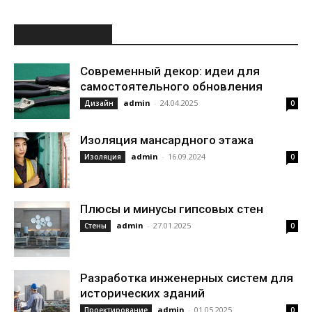
ИНТЕРЕСНОЕ
Современный декор: идеи для
самостоятельного обновления
admin
-
24.04.2025
Дизайн
0
Изоляция мансардного этажа
admin
-
16.09.2024
Изоляция
0
Плюсы и минусы гипсовых стен
admin
-
27.01.2025
Стены
0
Разработка инженерных систем для
исторических зданий
admin
-
01.05.2025
Проектирование
0