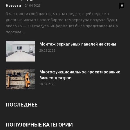
Новости
-
24.04.2023
0
В частности сообщается, что на предстоящей неделе в
дневные часы в Новосибирске температура воздуха будет
около +6 — +21 градуса. Информация была представлена на
портале...
Монтаж зеркальных панелей на стены
20.02.2025
Многофункциональное проектирование
бизнес-центров
30.04.2025
ПОСЛЕДНЕЕ
ПОПУЛЯРНЫЕ КАТЕГОРИИ