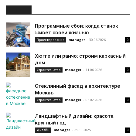
НОВОЕ
Программные сбои: когда станок
живет своей жизнью
manager
-
30.06.2026
Проектирование
0
Хюгге или ранчо: строим каркасный
дом
manager
-
11.06.2026
Строительство
0
Стеклянный фасад в архитектуре
Москвы
manager
-
05.02.2026
Строительство
0
Ландшафтный дизайн: красота
круглый год
manager
-
25.10.2025
Дизайн
0