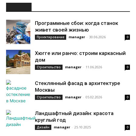
НОВОЕ
Программные сбои: когда станок
живет своей жизнью
manager
-
30.06.2026
Проектирование
0
Хюгге или ранчо: строим каркасный
дом
manager
-
11.06.2026
Строительство
0
Стеклянный фасад в архитектуре
Москвы
manager
-
05.02.2026
Строительство
0
Ландшафтный дизайн: красота
круглый год
manager
-
25.10.2025
Дизайн
0