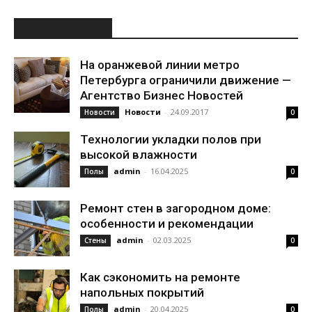
ИНТЕРЕСНОЕ
На оранжевой линии метро
Петербурга ограничили движение —
Агентство Бизнес Новостей
Новости
-
24.09.2017
Новости
0
Технологии укладки полов при
высокой влажности
admin
-
16.04.2025
Полы
0
Ремонт стен в загородном доме:
особенности и рекомендации
admin
-
02.03.2025
Стены
0
Как сэкономить на ремонте
напольных покрытий
admin
-
20.04.2025
Полы
0