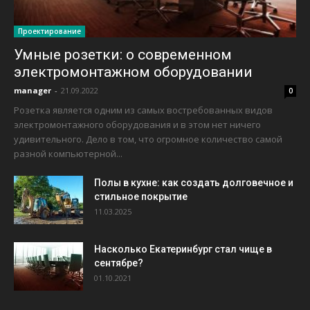
Проектирование
Умные розетки: о современном
электромонтажном оборудовании
manager
-
21.09.2022
0
Розетка является одним из самых востребованных видов
электромонтажного оборудования и в этом нет ничего
удивительного. Дело в том, что огромное количество самой
разной компьютерной...
Полы в кухне: как создать долговечное и
стильное покрытие
11.03.2025
Насколько Екатеринбург стал чище в
сентябре?
01.10.2021