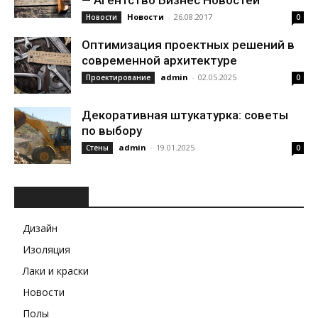
— Агентство Бизнес Новостей
Новости
-
26.08.2017
Новости
0
Оптимизация проектных решений в
современной архитектуре
admin
-
02.05.2025
Проектирование
0
Декоративная штукатурка: советы
по выбору
admin
-
19.01.2025
Стены
0
РУБРИКИ
Дизайн
Изоляция
Лаки и краски
Новости
Полы