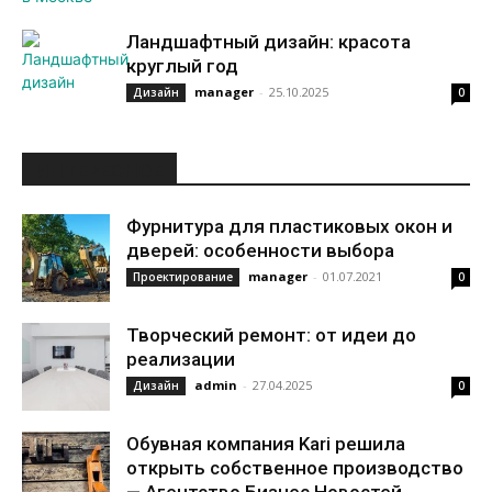
Ландшафтный дизайн: красота
круглый год
manager
-
25.10.2025
Дизайн
0
ИНТЕРЕСНОЕ
Фурнитура для пластиковых окон и
дверей: особенности выбора
manager
-
01.07.2021
Проектирование
0
Творческий ремонт: от идеи до
реализации
admin
-
27.04.2025
Дизайн
0
Обувная компания Kari решила
открыть собственное производство