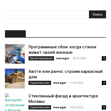
НОВОЕ
Программные сбои: когда станок
живет своей жизнью
manager
-
30.06.2026
Проектирование
0
Хюгге или ранчо: строим каркасный
дом
manager
-
11.06.2026
Строительство
0
Стеклянный фасад в архитектуре
Москвы
manager
-
05.02.2026
Строительство
0