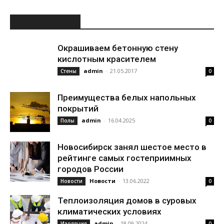
ИНТЕРЕСНОЕ
Окрашиваем бетонную стену
кислотным красителем
admin
-
21.05.2017
Стены
0
Преимущества белых напольных
покрытий
admin
-
16.04.2025
Полы
0
Новосибирск занял шестое место в
рейтинге самых гостеприимных
городов России
Новости
-
13.06.2022
Новости
0
Теплоизоляция домов в суровых
климатических условиях
admin
-
18.09.2024
Изоляция
0