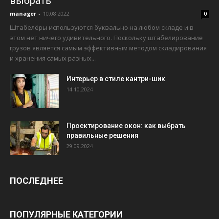
выбрать
manager
-
10.08.2022
0
Штабелёры используются буквально на любом складе и в
этом нет ничего удивительного. Поскольку штабелирование
грузов является самым эффективным методом складирования
и хранения самых разных...
Интерьер в стиле кантри-шик
14.10.2024
Проектирование окон: как выбрать
правильные решения
29.09.2024
ПОСЛЕДНЕЕ
ПОПУЛЯРНЫЕ КАТЕГОРИИ