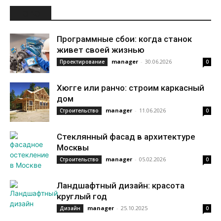
НОВОЕ
Программные сбои: когда станок
живет своей жизнью
manager
-
30.06.2026
Проектирование
0
Хюгге или ранчо: строим каркасный
дом
manager
-
11.06.2026
Строительство
0
Стеклянный фасад в архитектуре
Москвы
manager
-
05.02.2026
Строительство
0
Ландшафтный дизайн: красота
круглый год
manager
-
25.10.2025
Дизайн
0