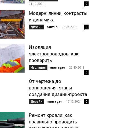
01.10.2024
0
Модерн: линии, контрасты
и динамика
admin
-
26.04.2025
Дизайн
0
Изоляция
электропроводов: как
проверить
manager
-
23.10.2019
Изоляция
0
От чертежа до
воплощения: этапы
создания дизайн-проекта
manager
-
17.12.2024
Дизайн
0
Ремонт кровли: как
правильно проводить