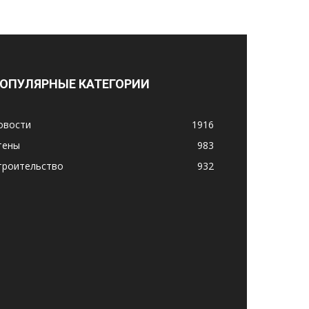
ОПУЛЯРНЫЕ КАТЕГОРИИ
овости
1916
тены
983
троительство
932