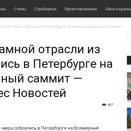
олы
Стены
Стройсмеси
Проектирование
Лаки и краск
 из 26 стран собрались в Петербурге на коммуникационный саммит...
амной отрасли из
ись в Петербурге на
ный саммит —
ес Новостей
467
н мира собрались в Петербурге на Всемирный