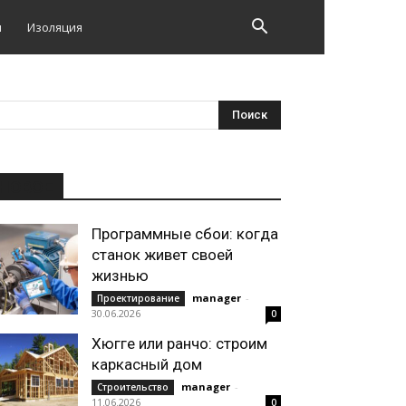
и
Изоляция
НОВОЕ
Программные сбои: когда
станок живет своей
жизнью
manager
-
Проектирование
30.06.2026
0
Хюгге или ранчо: строим
каркасный дом
manager
-
Строительство
11.06.2026
0