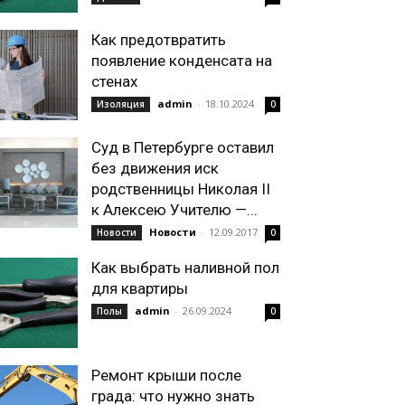
Как предотвратить
появление конденсата на
стенах
admin
-
18.10.2024
Изоляция
0
Суд в Петербурге оставил
без движения иск
родственницы Николая II
к Алексею Учителю —...
Новости
-
12.09.2017
Новости
0
Как выбрать наливной пол
для квартиры
admin
-
26.09.2024
Полы
0
Ремонт крыши после
града: что нужно знать