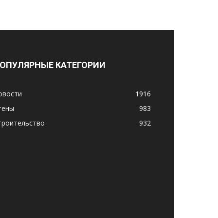
ОПУЛЯРНЫЕ КАТЕГОРИИ
овости
1916
тены
983
троительство
932