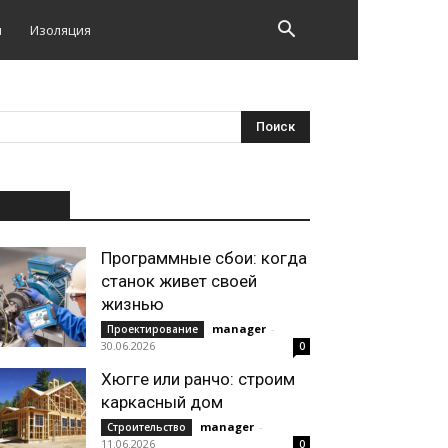
и
Изоляция
НОВОЕ
Программные сбои: когда
станок живет своей
жизнью
manager
-
Проектирование
30.06.2026
0
Хюгге или ранчо: строим
каркасный дом
manager
-
Строительство
11.06.2026
0