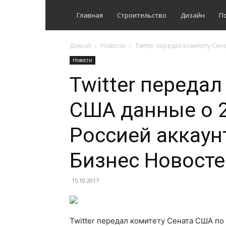
Главная
Строительство
Дизайн
П
Домой
Новости
Twitter передал комитету Сен
Новости
Twitter передал
США данные о 2
Россией аккаун
Бизнес Новосте
15.10.2017
Twitter передал комитету Сената США по 