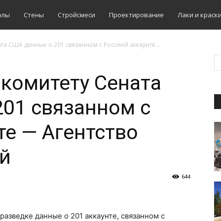
олы
Стены
Стройсмеси
Проектирование
Лаки и краск
ата США данные о 201 связанном с Россией аккаунте...
 комитету Сената
01 связанном с
те — Агентство
й
644
разведке данные о 201 аккаунте, связанном с