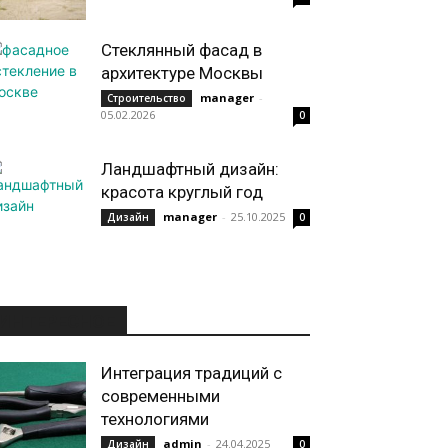
Стеклянный фасад в
архитектуре Москвы
manager
-
Строительство
05.02.2026
0
Ландшафтный дизайн:
красота круглый год
manager
-
25.10.2025
Дизайн
0
ИНТЕРЕСНОЕ
Интеграция традиций с
современными
технологиями
admin
-
24.04.2025
Дизайн
0