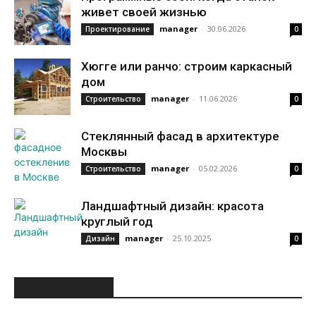
живет своей жизнью
manager
-
30.06.2026
Проектирование
0
Хюгге или ранчо: строим каркасный
дом
manager
-
11.06.2026
Строительство
0
Стеклянный фасад в архитектуре
Москвы
manager
-
05.02.2026
Строительство
0
Ландшафтный дизайн: красота
круглый год
manager
-
25.10.2025
Дизайн
0
ИНТЕРЕСНОЕ