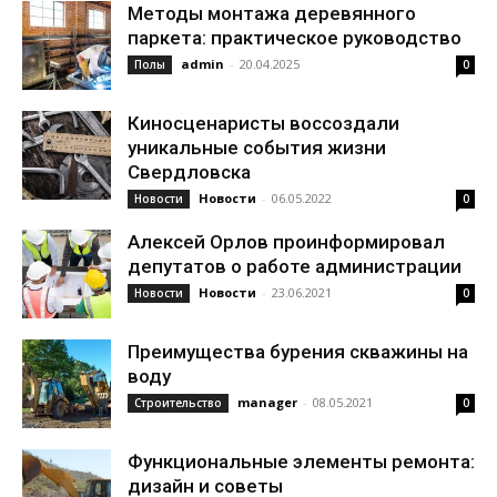
Методы монтажа деревянного
паркета: практическое руководство
admin
-
20.04.2025
Полы
0
Киносценаристы воссоздали
уникальные события жизни
Свердловска
Новости
-
06.05.2022
Новости
0
Алексей Орлов проинформировал
депутатов о работе администрации
Новости
-
23.06.2021
Новости
0
Преимущества бурения скважины на
воду
manager
-
08.05.2021
Строительство
0
Функциональные элементы ремонта:
дизайн и советы