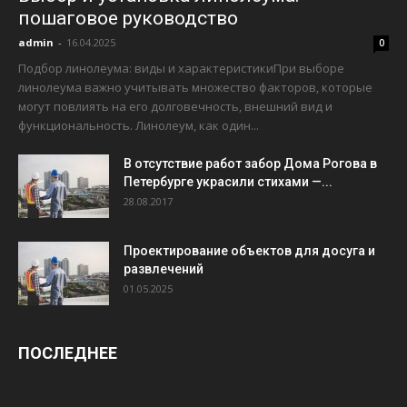
пошаговое руководство
admin
-
16.04.2025
0
Подбор линолеума: виды и характеристикиПри выборе
линолеума важно учитывать множество факторов, которые
могут повлиять на его долговечность, внешний вид и
функциональность. Линолеум, как один...
В отсутствие работ забор Дома Рогова в
Петербурге украсили стихами —...
28.08.2017
Проектирование объектов для досуга и
развлечений
01.05.2025
ПОСЛЕДНЕЕ