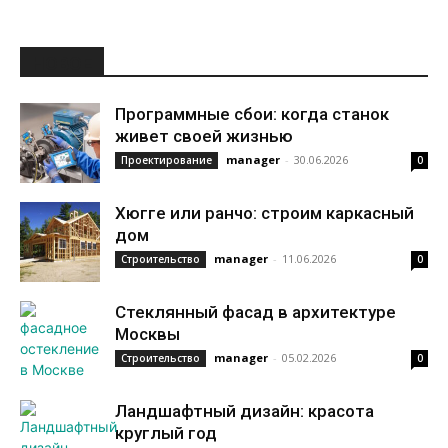
НОВОЕ
Программные сбои: когда станок
живет своей жизнью
manager
-
30.06.2026
Проектирование
0
Хюгге или ранчо: строим каркасный
дом
manager
-
11.06.2026
Строительство
0
Стеклянный фасад в архитектуре
Москвы
manager
-
05.02.2026
Строительство
0
Ландшафтный дизайн: красота
круглый год