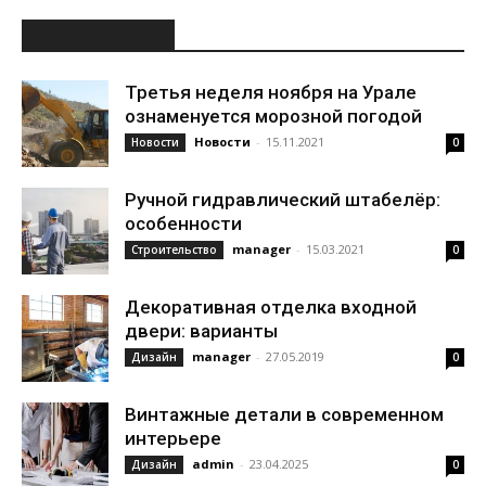
ИНТЕРЕСНОЕ
Третья неделя ноября на Урале
ознаменуется морозной погодой
Новости
-
15.11.2021
Новости
0
Ручной гидравлический штабелёр:
особенности
manager
-
15.03.2021
Строительство
0
Декоративная отделка входной
двери: варианты
manager
-
27.05.2019
Дизайн
0
Винтажные детали в современном
интерьере
admin
-
23.04.2025
Дизайн
0