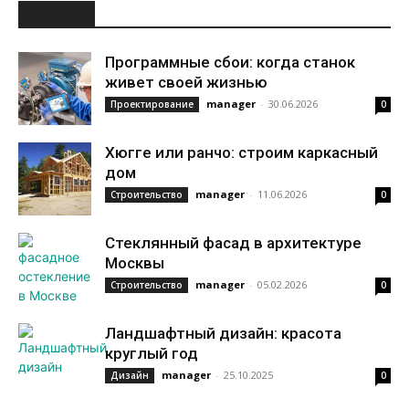
НОВОЕ
Программные сбои: когда станок
живет своей жизнью
manager
-
30.06.2026
Проектирование
0
Хюгге или ранчо: строим каркасный
дом
manager
-
11.06.2026
Строительство
0
Стеклянный фасад в архитектуре
Москвы
manager
-
05.02.2026
Строительство
0
Ландшафтный дизайн: красота
круглый год
manager
-
25.10.2025
Дизайн
0