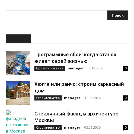
НОВОЕ
Программные сбои: когда станок
живет своей жизнью
manager
-
30.06.2026
Проектирование
0
Хюгге или ранчо: строим каркасный
дом
manager
-
11.06.2026
Строительство
0
Стеклянный фасад в архитектуре
Москвы
manager
-
05.02.2026
Строительство
0