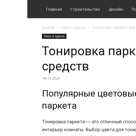
Главная
Строительство
Дизайн
П
Домой
Лаки и краски
Тонировка паркета: выб
Лаки и краски
Тонировка парк
средств
09.11.2024
Популярные цветовые
паркета
Тонировка паркета — это отличный спосо
интерьер комнаты. Выбор цвета для тони