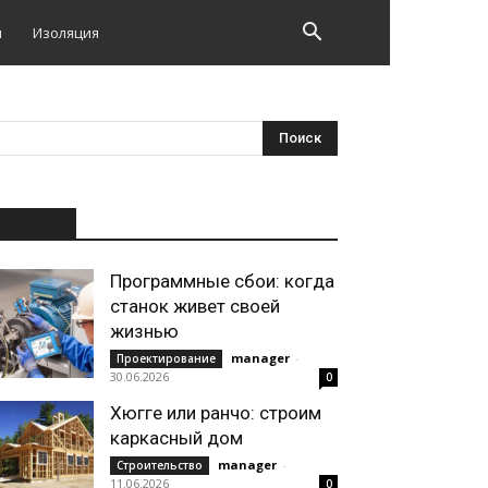
и
Изоляция
НОВОЕ
Программные сбои: когда
станок живет своей
жизнью
manager
-
Проектирование
30.06.2026
0
Хюгге или ранчо: строим
каркасный дом
manager
-
Строительство
11.06.2026
0