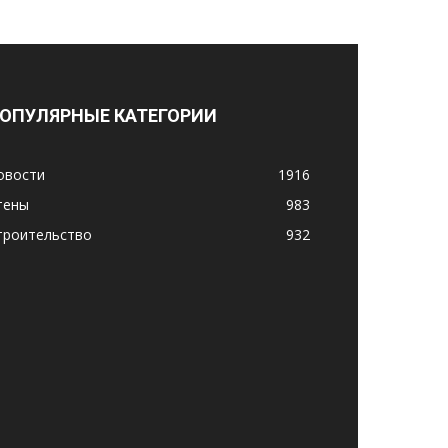
ОПУЛЯРНЫЕ КАТЕГОРИИ
овости
1916
тены
983
троительство
932