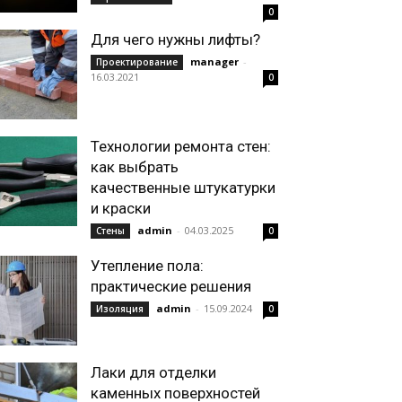
0
Для чего нужны лифты?
manager
-
Проектирование
16.03.2021
0
Технологии ремонта стен:
как выбрать
качественные штукатурки
и краски
admin
-
04.03.2025
Стены
0
Утепление пола:
практические решения
admin
-
15.09.2024
Изоляция
0
Лаки для отделки
каменных поверхностей