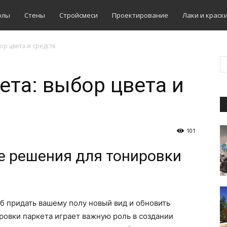
олы
Стены
Стройсмеси
Проектирование
Лаки и краск
ор цвета и средств
ета: выбор цвета и
101
 решения для тонировки
б придать вашему полу новый вид и обновить
ровки паркета играет важную роль в создании