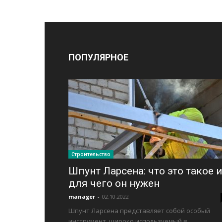
ПОПУЛЯРНОЕ
Строительство
Шпунт Ларсена: что это такое 
для чего он нужен
manager
-
02.10.2022
Шпунт Ларсена представляет собой особый
инструмент, широко используемый в