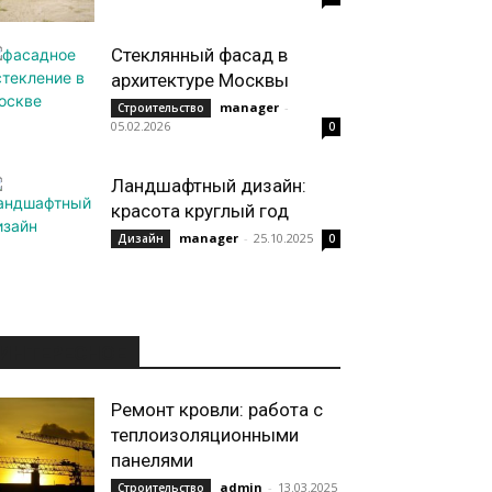
Стеклянный фасад в
архитектуре Москвы
manager
-
Строительство
05.02.2026
0
Ландшафтный дизайн:
красота круглый год
manager
-
25.10.2025
Дизайн
0
ИНТЕРЕСНОЕ
Ремонт кровли: работа с
теплоизоляционными
панелями
admin
-
13.03.2025
Строительство