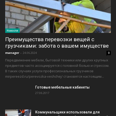
Новости
Преимущества перевозки вещей с
грузчиками: забота о вашем имуществе
manager
-
24.06.2024
0
Передвижение мебели, бытовой техники или других крупных
предметов часто ассоциируется с головной болью и стрессом.
В таких случаях услуги профессиональных грузчиков
mirpereezd.ru/perevozka-veshchej/ становятся настоящим...
Готовые мебельные кабинеты
27.06.2017
Коммунальщики использовали для