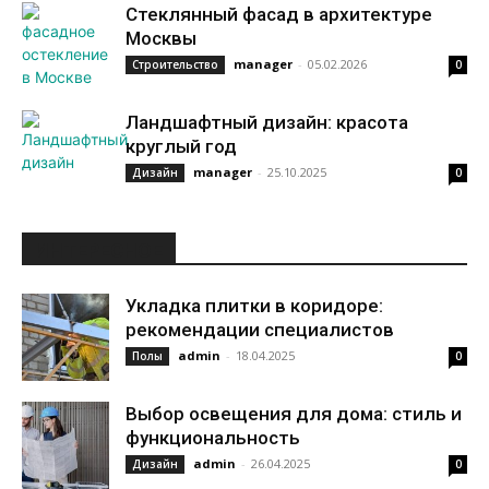
Стеклянный фасад в архитектуре
Москвы
manager
-
05.02.2026
Строительство
0
Ландшафтный дизайн: красота
круглый год
manager
-
25.10.2025
Дизайн
0
ИНТЕРЕСНОЕ
Укладка плитки в коридоре:
рекомендации специалистов
admin
-
18.04.2025
Полы
0
Выбор освещения для дома: стиль и
функциональность
admin
-
26.04.2025
Дизайн
0