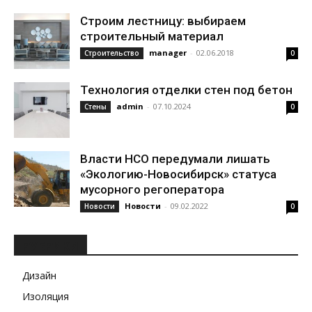
Строим лестницу: выбираем
строительный материал
manager
-
02.06.2018
Строительство
0
Технология отделки стен под бетон
admin
-
07.10.2024
Стены
0
Власти НСО передумали лишать
«Экологию-Новосибирск» статуса
мусорного регоператора
Новости
-
09.02.2022
Новости
0
РУБРИКИ
Дизайн
Изоляция