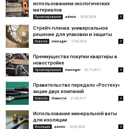
использованием экологических
материалов
admin
-
30.09.2024
Проектирование
0
Стрейч-пленка: универсальное
решение для упаковки и защиты
manager
-
17.06.2024
Новости
0
Преимущества покупки квартиры в
новостройке
manager
-
02.11.2017
Проектирование
0
Правительство передало «Ростеху»
акции двух компаний
Новости
-
21.08.2017
Новости
0
Использование минеральной ваты
для изоляции
admin
-
16.09.2024
Изоляция
0