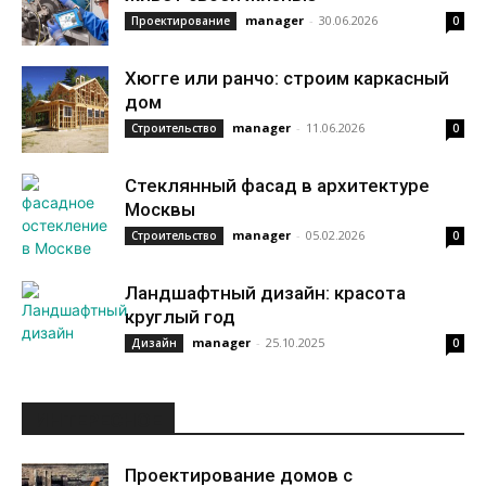
manager
-
30.06.2026
Проектирование
0
Хюгге или ранчо: строим каркасный
дом
manager
-
11.06.2026
Строительство
0
Стеклянный фасад в архитектуре
Москвы
manager
-
05.02.2026
Строительство
0
Ландшафтный дизайн: красота
круглый год
manager
-
25.10.2025
Дизайн
0
ИНТЕРЕСНОЕ
Проектирование домов с