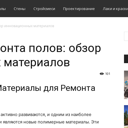
олы
Стены
Стройсмеси
Проектирование
Лаки и краск
зор инновационных материалов
онта полов: обзор
 материалов
101
атериалы для Ремонта
активно развиваются, и одним из наиболее
ти являются новые полимерные материалы. Эти