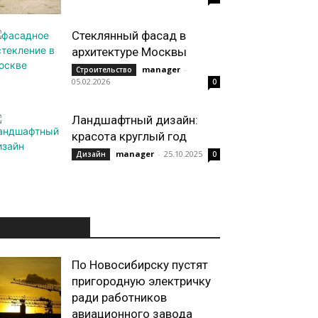
Стеклянный фасад в
архитектуре Москвы
manager
-
Строительство
05.02.2026
0
Ландшафтный дизайн:
красота круглый год
manager
-
25.10.2025
Дизайн
0
ИНТЕРЕСНОЕ
По Новосибирску пустят
пригородную электричку
ради работников
авиационного завода