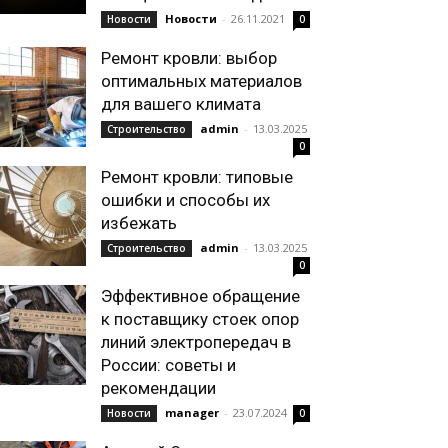
Новости
-
26.11.2021
Новости
0
Ремонт кровли: выбор
оптимальных материалов
для вашего климата
admin
-
13.03.2025
Строительство
0
Ремонт кровли: типовые
ошибки и способы их
избежать
admin
-
13.03.2025
Строительство
0
Эффективное обращение
к поставщику стоек опор
линий электропередач в
России: советы и
рекомендации
manager
-
23.07.2024
Новости
0