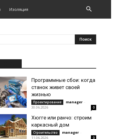
и
Изоляция
НОВОЕ
Программные сбои: когда
станок живет своей
жизнью
manager
-
Проектирование
30.06.2026
0
Хюгге или ранчо: строим
каркасный дом
manager
-
Строительство
11.06.2026
0